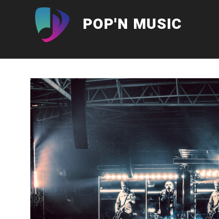
Aller
au
POP'N MUSIC
contenu