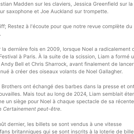
stian Madden sur les claviers, Jessica Greenfield sur la 
sur saxophone et Joe Auckland sur trompette.
rdiff; Restez à l'écoute pour que notre revue complète du
.
 la dernière fois en 2009, lorsque Noel a radicalement q
estival à Paris. À la suite de la scission, Liam a formé 
Andy Bell et Chris Sharrock, avant finalement de lance
inué à créer des oiseaux volants de Noel Gallagher.
r Brothers ont échangé des barbes dans la presse et on
rouvailles. Mais tout au long de 2024, Liam semblait éte
ême un siège pour Noel à chaque spectacle de sa récente
de
Certainement peut-être
.
t dernier, les billets se sont vendus à une vitesse
s britanniques qui se sont inscrits à la loterie de bille