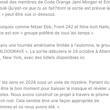
osé des membres de Code Orange Jami Morgan et Eric
tulé
Qu'est-ce que tu as fait?
dont la sortie est prévue l
 » peut être vue ci-dessous.
assiques comme Nitzer Ebb, Front 242 et Nine Inch Nails
ce
est son « groupe préféré de tous les temps ».
ns une tournée américaine limitée à l'automne, le gro
 BLOODRAVE ». La sortie débutera le 24 octobre à Atlan
 New York, avec des billets disponibles ici.
r les sens
en 2024 sous un voile de mystère. Parlant du
t être le bon moment pour baisser le masque et révéler 
es. Nous avons construit ce projet à travers le prisme
ch noir. Cela semble être une façon appropriée de
sommes et où nous avons été. «