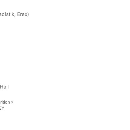
distik, Erex)
Hall
ition »
LEY