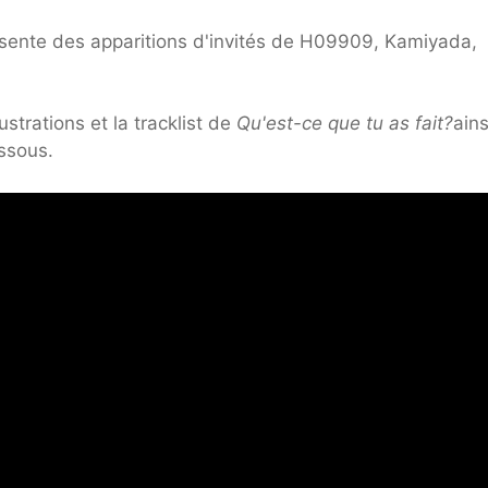
sente des apparitions d'invités de H09909, Kamiyada,
ustrations et la tracklist de
Qu'est-ce que tu as fait?
ains
ssous.