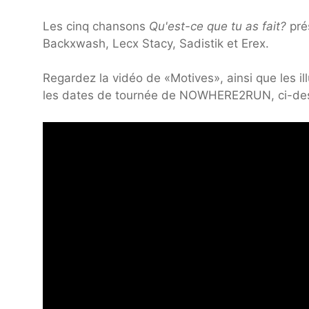
Les cinq chansons
Qu'est-ce que tu as fait?
pré
Backxwash, Lecx Stacy, Sadistik et Erex.
Regardez la vidéo de «Motives», ainsi que les ill
les dates de tournée de NOWHERE2RUN, ci-de