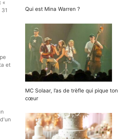
 «
Qui est Mina Warren ?
e 31
,
upe
ta et
MC Solaar, l’as de trèfle qui pique ton
cœur
un
 d'un