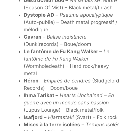
Destructeur 666
–
Ne jamais se rendre
(Season Of Mist) – Black métal/thrash
Dystopie AD
–
Psaume apocalyptique
(Auto-publié) – Death metal progressif /
mélodique
Gavran
–
Balise indistincte
(Dunk!records) – Boue/doom
Le fantôme de Fu Kang Walker
–
Le
fantôme de Fu Kang Walker
(Wormholedeath) – Hard rock/heavy
metal
Héron
–
Empires de cendres
(Sludgelord
Records) – Doom/boue
Ihma Tarikat
–
Hearts Unchained – En
guerre avec un monde sans passion
(Lupus Lounge) – Black metal/folk
Isafjord
–
Hjartastaki
(Svart) – Folk rock
Mises à la terre isolées
–
Terriens isolés