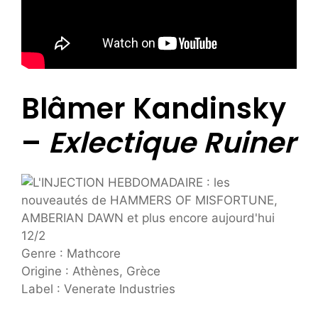
Blâmer Kandinsky
–
Exlectique Ruiner
Genre : Mathcore
Origine : Athènes, Grèce
Label : Venerate Industries