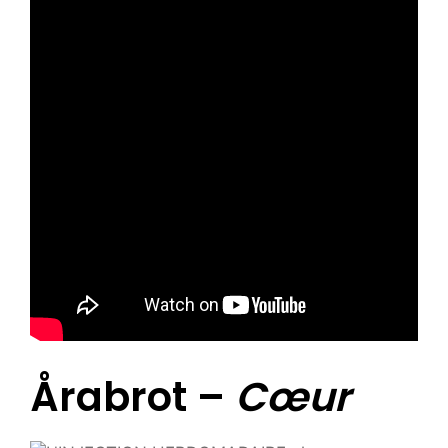
Årabrot –
Cœur