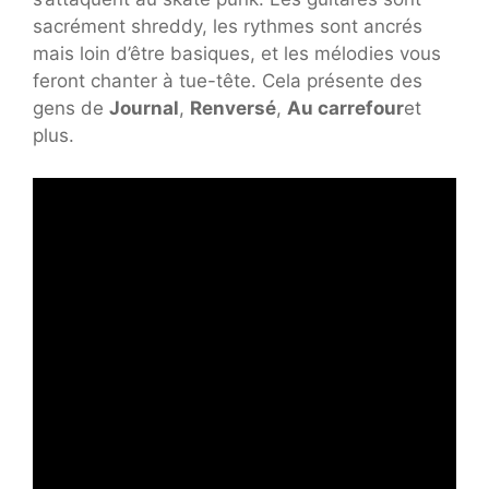
sacrément shreddy, les rythmes sont ancrés
mais loin d’être basiques, et les mélodies vous
feront chanter à tue-tête. Cela présente des
gens de
Journal
,
Renversé
,
Au carrefour
et
plus.