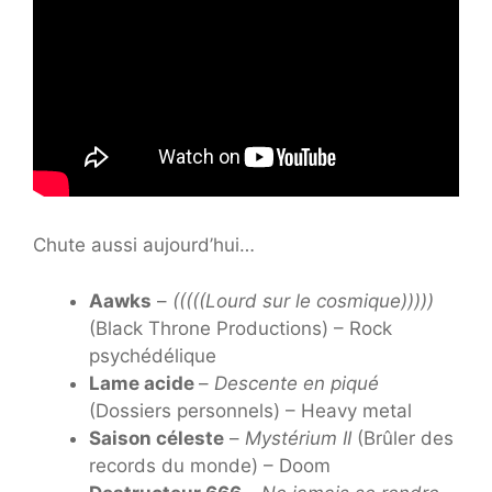
Chute aussi aujourd’hui…
Aawks
–
(((((Lourd sur le cosmique)))))
(Black Throne Productions) – Rock
psychédélique
Lame acide
–
Descente en piqué
(Dossiers personnels) – Heavy metal
Saison céleste
–
Mystérium II
(Brûler des
records du monde) – Doom