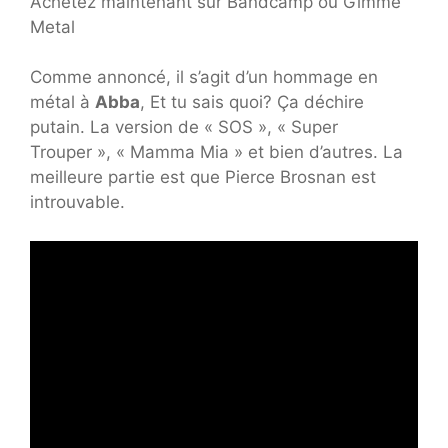
Achetez maintenant sur Bandcamp ou Gimme
Metal
Comme annoncé, il s’agit d’un hommage en
métal à
Abba
, Et tu sais quoi? Ça déchire
putain. La version de « SOS », « Super
Trouper », « Mamma Mia » et bien d’autres. La
meilleure partie est que Pierce Brosnan est
introuvable.