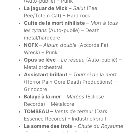
(Auto-publié) – Punk
La jaguar de Mick
–
Salut
(Tee
Pee/Totem Cat) – Hard rock
Culte de la mort nihiliste
–
Mort à tous
les tyrans
(Auto-publié) – Death
metal/hardcore
NOFX
–
Album double
(Accords Fat
Wreck) – Punk
Opus se lève
–
Le réseau
(Auto-publié) –
Métal orchestral
Assistant brillant
–
Tournoi de la mort
(Horror Pain Gore Death Productions) –
Grindcore
Balayé à la mer
–
Marées
(Eclipse
Records) – Métalcore
TOMBEAU
–
Vents de terreur
(Dark
Essence Records) – Industriel/bruit
La somme des trois
–
Chute du Royaume