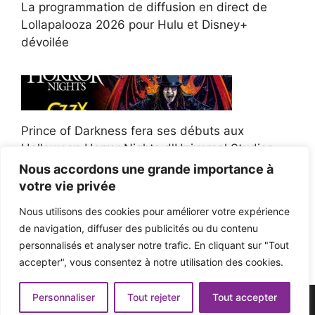
La programmation de diffusion en direct de
Lollapalooza 2026 pour Hulu et Disney+
dévoilée
Prince of Darkness fera ses débuts aux
Halloween Horror Nights d'Universal Studios
Nous accordons une grande importance à
votre vie privée
Nous utilisons des cookies pour améliorer votre expérience
de navigation, diffuser des publicités ou du contenu
Afroman poursuit un policier de l'Ohio après la
personnalisés et analyser notre trafic. En cliquant sur "Tout
victoire du jury en diffamation
accepter", vous consentez à notre utilisation des cookies.
Personnaliser
Tout rejeter
Tout accepter
© 2026 - Pop'n Music -
Mentions légales