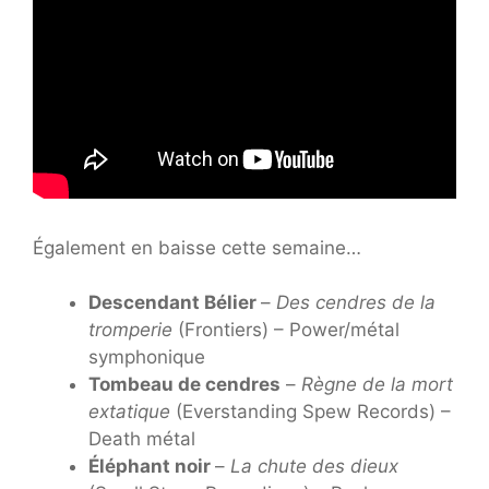
Également en baisse cette semaine…
Descendant Bélier
–
Des cendres de la
tromperie
(Frontiers) – Power/métal
symphonique
Tombeau de cendres
–
Règne de la mort
extatique
(Everstanding Spew Records) –
Death métal
Éléphant noir
–
La chute des dieux