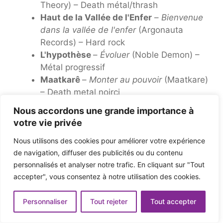
Theory) – Death métal/thrash
Haut de la Vallée de l'Enfer
–
Bienvenue
dans la vallée de l'enfer
(Argonauta
Records) – Hard rock
L'hypothèse
–
Évoluer
(Noble Demon) –
Métal progressif
Maatkarê
–
Monter au pouvoir
(Maatkare)
– Death metal noirci
MC5
–
Levage de charges lourdes
Nous accordons une grande importance à
(oreilleMusique) – Rock
votre vie privée
Agression misanthropique
–
Politique
Nous utilisons des cookies pour améliorer votre expérience
des insectes
(Boris Records) – Death
de navigation, diffuser des publicités ou du contenu
metal/croûte
personnalisés et analyser notre trafic. En cliquant sur "Tout
Mère des tombes
–
Le périapte de
accepter", vous consentez à notre utilisation des cookies.
l'absence
(Profound Lore Records) –
Death metal mélodique/doom
Personnaliser
Tout rejeter
Tout accepter
Lame mystique
–
Le maître est à
l'intérieur
(Wormholedeath Records) –