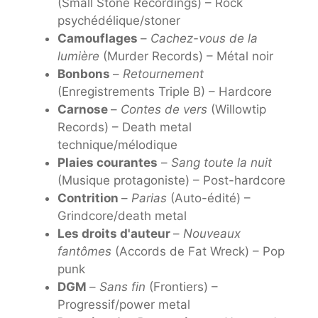
(Small Stone Recordings) – Rock
psychédélique/stoner
Camouflages
–
Cachez-vous de la
lumière
(Murder Records) – Métal noir
Bonbons
–
Retournement
(Enregistrements Triple B) – Hardcore
Carnose
–
Contes de vers
(Willowtip
Records) – Death metal
technique/mélodique
Plaies courantes
–
Sang toute la nuit
(Musique protagoniste) – Post-hardcore
Contrition
–
Parias
(Auto-édité) –
Grindcore/death metal
Les droits d'auteur
–
Nouveaux
fantômes
(Accords de Fat Wreck) – Pop
punk
DGM
–
Sans fin
(Frontiers) –
Progressif/power metal