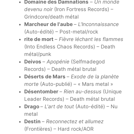
Domaine des Damnations
–
Un monde
devenu noir
(Iron Fortress Records) –
Grindcore/death métal
Marcheur de l'aube
–
L'Inconnaissance
(Auto-édité) – Post-metal/rock
rite de mort
–
Fièvre léchant les flammes
(Into Endless Chaos Records) – Death
métal/punk
Deivos
–
Apopénie
(Selfmadegod
Records) – Death métal brutal
Déserts de Mars
–
Exode de la planète
morte
(Auto-publié) – « Mars metal »
Désentomber
–
Rien au-dessus
(Unique
Leader Records) – Death métal brutal
Drago
–
L'art de tout
(Auto-édité) – Nu
metal
Destin
–
Reconnectez et allumez
(Frontières) – Hard rock/AOR