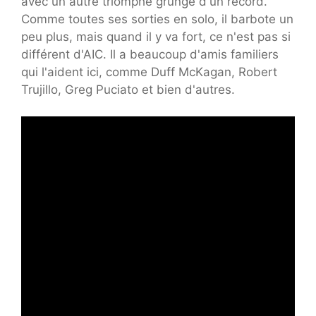
avec un autre triomphe grunge d'un record.
Comme toutes ses sorties en solo, il barbote un
peu plus, mais quand il y va fort, ce n'est pas si
différent d'AIC. Il a beaucoup d'amis familiers
qui l'aident ici, comme Duff McKagan, Robert
Trujillo, Greg Puciato et bien d'autres.