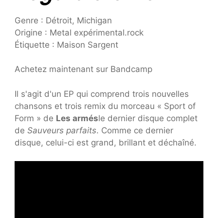
Genre : Détroit, Michigan
Origine : Metal expérimental.rock
Étiquette : Maison Sargent
Achetez maintenant sur Bandcamp
Il s'agit d'un EP qui comprend trois nouvelles
chansons et trois remix du morceau « Sport of
Form » de
Les armés
le dernier disque complet
de
Sauveurs parfaits
. Comme ce dernier
disque, celui-ci est grand, brillant et déchaîné.