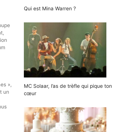
Qui est Mina Warren ?
roupe
t,
tion
bum
mes »,
MC Solaar, l’as de trèfle qui pique ton
it un
cœur
ous