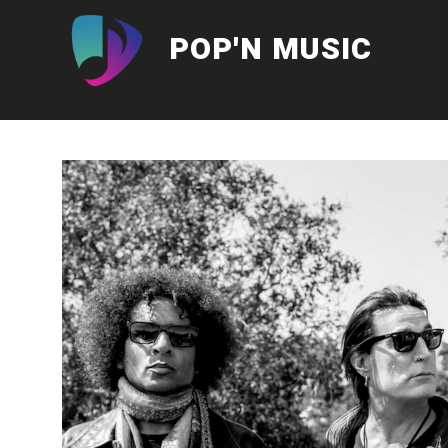
Aller
au
POP'N MUSIC
contenu