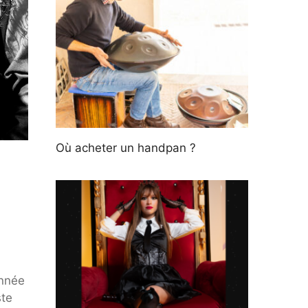
Où acheter un handpan ?
année
ste