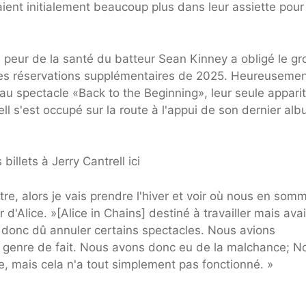
aient initialement beaucoup plus dans leur assiette pour
 peur de la santé du batteur Sean Kinney a obligé le g
 les réservations supplémentaires de 2025. Heureusemen
 au spectacle «Back to the Beginning», leur seule appari
l s'est occupé sur la route à l'appui de son dernier al
illets à Jerry Cantrell ici
re, alors je vais prendre l'hiver et voir où nous en som
ir d'Alice. »[Alice in Chains] destiné à travailler mais ava
 donc dû annuler certains spectacles. Nous avions
genre de fait. Nous avons donc eu de la malchance; N
, mais cela n'a tout simplement pas fonctionné. »