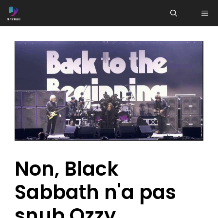
Aller
ME
au
contenu
Non, Black
Sabbath n'a pas
snub Ozzy