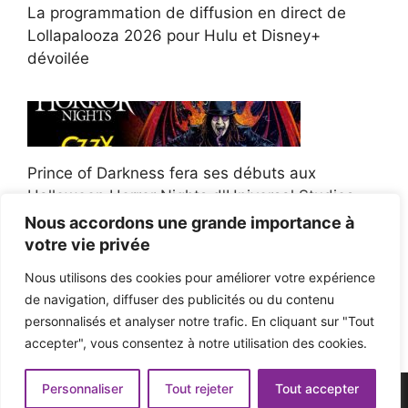
La programmation de diffusion en direct de
Lollapalooza 2026 pour Hulu et Disney+
dévoilée
Prince of Darkness fera ses débuts aux
Halloween Horror Nights d'Universal Studios
Nous accordons une grande importance à
votre vie privée
Nous utilisons des cookies pour améliorer votre expérience
de navigation, diffuser des publicités ou du contenu
Afroman poursuit un policier de l'Ohio après la
personnalisés et analyser notre trafic. En cliquant sur "Tout
victoire du jury en diffamation
accepter", vous consentez à notre utilisation des cookies.
Personnaliser
Tout rejeter
Tout accepter
© 2026 - Pop'n Music -
Mentions légales