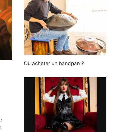
Où acheter un handpan ?
r
t,