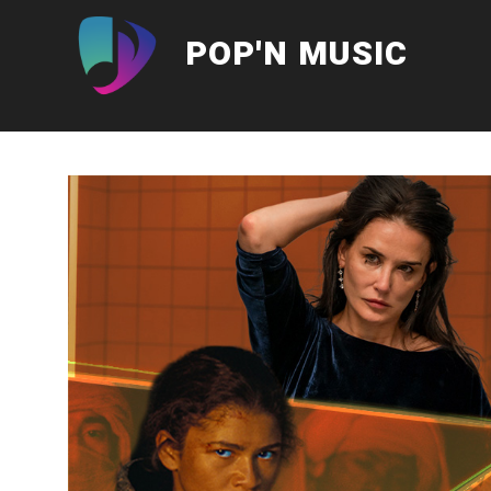
Aller
au
POP'N MUSIC
contenu