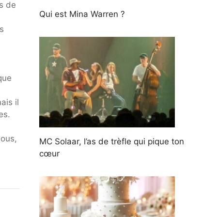
es de
Qui est Mina Warren ?
s
que
is il
es.
sous,
MC Solaar, l’as de trèfle qui pique ton
cœur