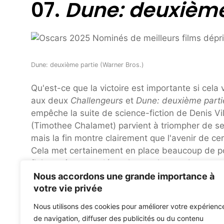
07.
Dune: deuxième
Dune: deuxième partie (Warner Bros.)
Qu'est-ce que la victoire est importante si cel
aux deux
Challengeurs
et
Dune: deuxième parti
empêche la suite de science-fiction de Denis Vill
(Timothee Chalamet) parvient à triompher de s
mais la fin montre clairement que l'avenir de c
Cela met certainement en place beaucoup de poss
finir par être une déception, mais
certainement
ê
Nous accordons une grande importance à
votre vie privée
Flux
Dune: deuxième partie
maintenant
sur Ma
Nous utilisons des cookies pour améliorer votre expérienc
Struc Kids Expand 2025 Domine World Tour: Fan Cha
de navigation, diffuser des publicités ou du contenu