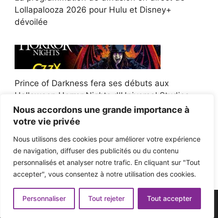
Lollapalooza 2026 pour Hulu et Disney+
dévoilée
Prince of Darkness fera ses débuts aux
Halloween Horror Nights d'Universal Studios
Nous accordons une grande importance à
votre vie privée
Nous utilisons des cookies pour améliorer votre expérience
de navigation, diffuser des publicités ou du contenu
Afroman poursuit un policier de l'Ohio après la
personnalisés et analyser notre trafic. En cliquant sur "Tout
victoire du jury en diffamation
accepter", vous consentez à notre utilisation des cookies.
Personnaliser
Tout rejeter
Tout accepter
© 2026 - Pop'n Music -
Mentions légales