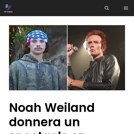
Aller
ME
au
contenu
Noah Weiland
donnera un