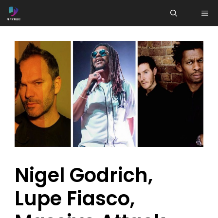
Aller
ME
au
contenu
Nigel Godrich,
Lupe Fiasco,