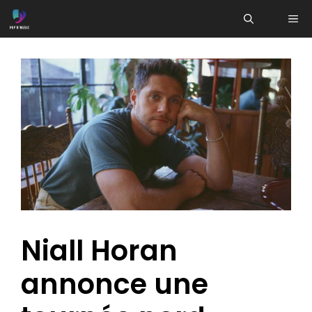
Aller
ME
au
contenu
Niall Horan
annonce une