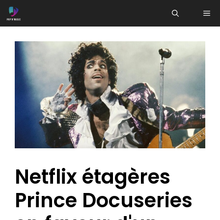
Aller
ME
au
contenu
Netflix étagères
Prince Docuseries