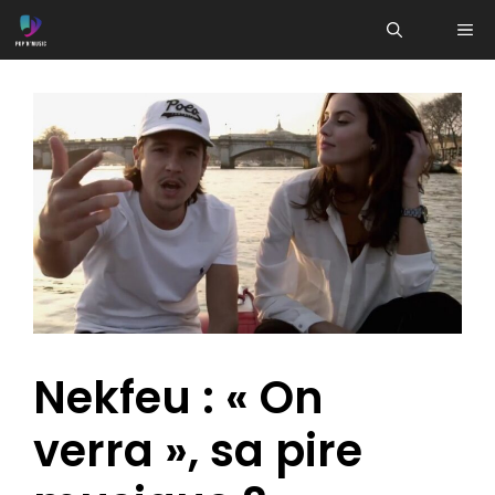
Aller
ME
au
contenu
Nekfeu : « On
verra », sa pire