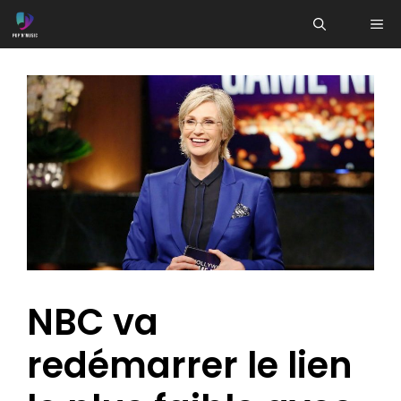
Aller
ME
au
contenu
NBC va
redémarrer le lien