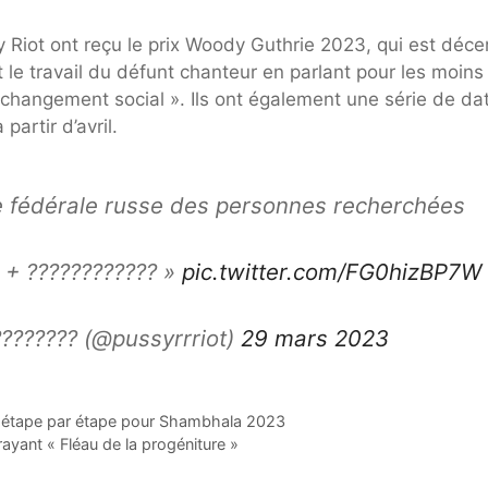
y Riot ont reçu le prix Woody Guthrie 2023, qui est déce
et le travail du défunt chanteur en parlant pour les moins
e changement social ». Ils ont également une série de da
artir d’avril.
iste fédérale russe des personnes recherchées
? + ???????????? »
pic.twitter.com/FG0hizBP7W
???????? (@pussyrrriot)
29 mars 2023
re étape par étape pour Shambhala 2023
yant « Fléau de la progéniture »