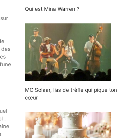
Qui est Mina Warren ?
 sur
de
à des
des
d’une
MC Solaar, l’as de trèfle qui pique ton
cœur
uel
l :
aine
s