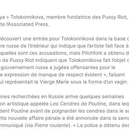
ya » Tolokonnikova, membre fondatrice des Pussy Riot,
te l’Associated Press.
écouvert une entrée pour Tolokonnikova dans la base 
usse de l’Intérieur qui indique que l’artiste fait face 
s quelles sont ces accusations, mais Pitchfork a obtenu 
 de Pussy Riot indiquant que Tolokonnikova fait l’objet 
 gouvernement russe a jugées offensantes pour le
ne expression de manque de respect évident », faisant
 représentait la Vierge Marie sous la forme d’un vagin.
sonnes recherchées en Russie arrive quelques semaines
ion artistique appelée
Les Cendres de Poutine,
dans leq
ent Poutine avant de poignarder les cendres dans le so
tte nouvelle affaire pénale a été annoncée dans la sem
communiqué (via
Pierre roulante
). « La police a détenu de