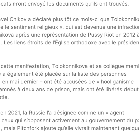
ats m’ont envoyé les documents qu’ils ont trouvés.
avel Chikov a déclaré plus tôt ce mois-ci que Tolokonni
re le sentiment religieux », qui est devenue une infractio
nikova après une représentation de Pussy Riot en 2012 
 Les liens étroits de l’Église orthodoxe avec le présiden
s cette manifestation, Tolokonnikova et sa collègue mem
e a également été placée sur la liste des personnes
ys en mai dernier – ont été accusées de « hooliganisme
ndamnés à deux ans de prison, mais ont été libérés début
tie.
 en 2021, la Russie l’a désignée comme un « agent
our ceux qui s’opposent activement au gouvernement du p
 mais Pitchfork ajoute qu’elle vivrait maintenant quelqu