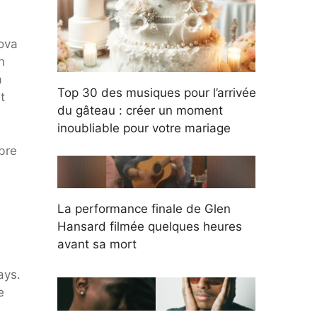
kova
n
à
Top 30 des musiques pour l’arrivée
t
du gâteau : créer un moment
inoubliable pour votre mariage
bre
La performance finale de Glen
Hansard filmée quelques heures
avant sa mort
ays.
e