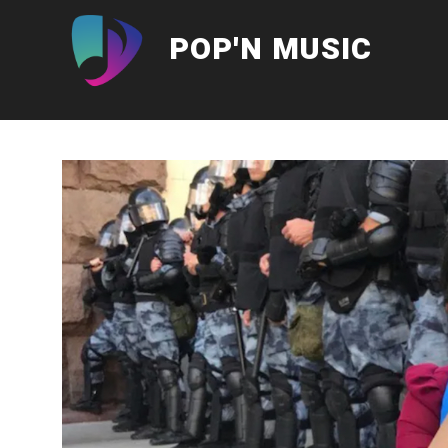
Aller
au
POP'N MUSIC
contenu