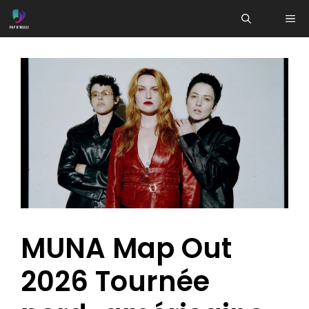
Aller
ME
au
contenu
MUNA Map Out
2026 Tournée