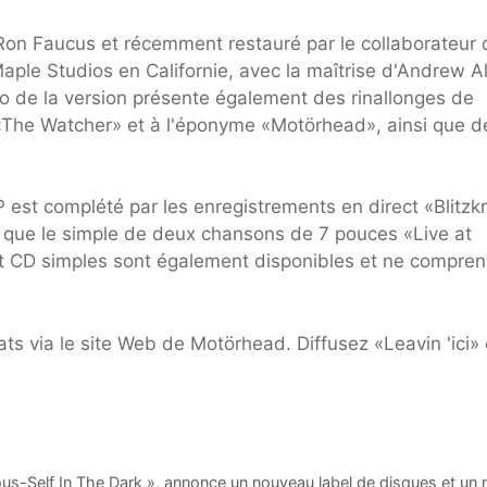
 Ron Faucus et récemment restauré par le collaborateur 
le Studios en Californie, avec la maîtrise d'Andrew A
io de la version présente également des rinallonges de
, «The Watcher» et à l'éponyme «Motörhead», ainsi que d
est complété par les enregistrements en direct «Blitzkr
i que le simple de deux chansons de 7 pouces «Live at
et CD simples sont également disponibles et ne compre
 via le site Web de Motörhead. Diffusez «Leavin 'ici» 
s-Self In The Dark », annonce un nouveau label de disques et un 