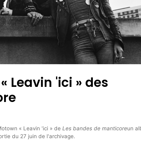
 Leavin 'ici » des
ore
otown « Leavin 'ici » de
Les bandes de manticore
un a
rtie du 27 juin de l'archivage.