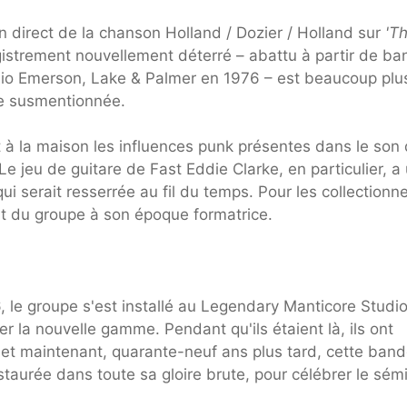
n direct de la chanson Holland / Dozier / Holland sur
'T
istrement nouvellement déterré – abattu à partir de b
dio Emerson, Lake & Palmer en 1976 – est beaucoup plu
te susmentionnée.
t à la maison les influences punk présentes dans le son
e jeu de guitare de Fast Eddie Clarke, en particulier, a
 serait resserrée au fil du temps. Pour les collectionn
nt du groupe à son époque formatrice.
le groupe s'est installé au Legendary Manticore Studi
 la nouvelle gamme. Pendant qu'ils étaient là, ils ont
 et maintenant, quarante-neuf ans plus tard, cette ban
estaurée dans toute sa gloire brute, pour célébrer le sém