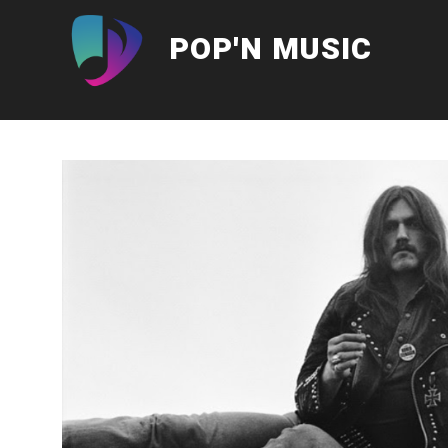
Aller
au
POP'N MUSIC
contenu