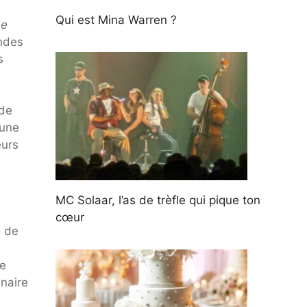
Qui est Mina Warren ?
he
andes
s
 de
 une
eurs
MC Solaar, l’as de trèfle qui pique ton
cœur
o de
de
inaire