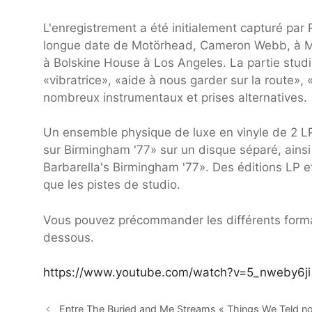
L'enregistrement a été initialement capturé par
longue date de Motörhead, Cameron Webb, à Map
à Bolskine House à Los Angeles. La partie stud
«vibratrice», «aide à nous garder sur la route»
nombreux instrumentaux et prises alternatives.
Un ensemble physique de luxe en vinyle de 2 LP 
sur Birmingham '77» sur un disque séparé, ains
Barbarella's Birmingham '77». Des éditions LP 
que les pistes de studio.
Vous pouvez précommander les différents formats
dessous.
https://www.youtube.com/watch?v=5_nweby6ji
Entre The Buried and Me Streams « Things We Teld nou