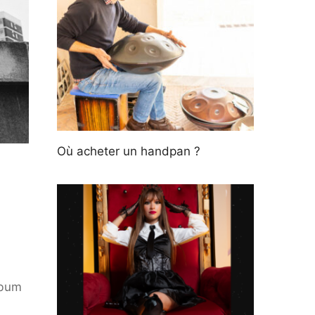
Où acheter un handpan ?
lbum