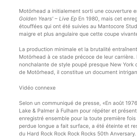
Motörhead a initialement sorti une couverture e
Golden Years' – Live Ep
En 1980, mais cet enreg
étouffées qui ont été suivies au Mantocore Stu
maigre et plus angulaire que cette coupe vivan
La production minimale et la brutalité entraînen
Motörhead à ce stade précoce de leur carrière. L
nonchalante de style poupé presque New York qui
de Motörhead, il constitue un document intriga
Vidéo connexe
Selon un communiqué de presse, «En août 1976, 
Lake & Palmer à Fulham pour répéter et présenter
enregistré ensemble pour la toute première fois
perdue longue a fait surface, a été éteinte et r
du Hard Rock Rock Rock Rocks 50th Anversary.