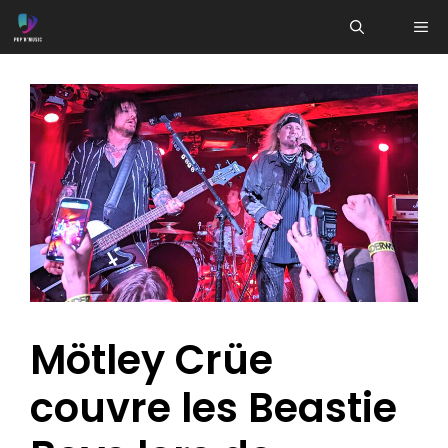
Aller
ME
au
contenu
Mötley Crüe
couvre les Beastie