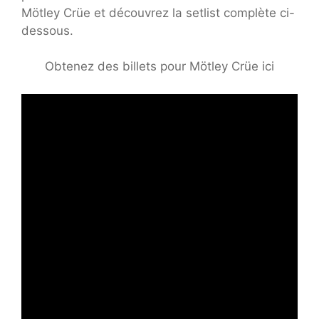
Mötley Crüe et découvrez la setlist complète ci-
dessous.
Obtenez des billets pour Mötley Crüe ici