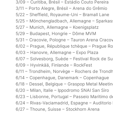
3/09 – Curitiba, Brésil – Estádio Couto Pereira
3/11 – Porto Alegre, Brésil – Arena do Grêmio
5/22 – Sheffield, Royaume-Uni – Bramall Lane
5/25 – Mönchengladbach, Allemagne – Sparkas
5/27 – Munich, Allemagne – Koenigsplatz
5/29 – Budapest, Hongrie – Dôme MVM
5/31 – Cracovie, Pologne – Tauron Arena Cracov
6/02 – Prague, République tchèque – Prague R
6/03 – Hanovre, Allemagne – Expo Plaza
6/07 – Solvesborg, Suède – Festival Rock de S
6/09 – Hyvinkää, Finlande – RockFest
6/11 – Trondheim, Norvège – Rochers de Trond
6/14 – Copenhague, Danemark – Copenhague
6/18 – Dessel, Belgique – Graspop Metal Meetin
6/20 – Milan, Italie – Ippodromo SNAI San Siro
6/23 – Lisbonne, Portugal – Passeio Maritimo d
6/24 – Rivas-Vaciamadrid, Espagne – Auditorio 
6/27 – Thoune, Suisse – Stockhorn Arena