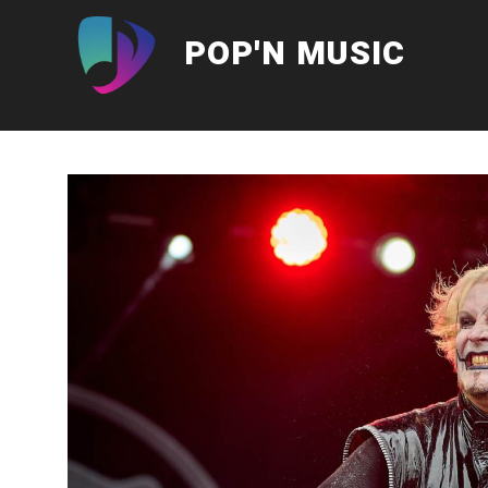
Aller
au
POP'N MUSIC
contenu