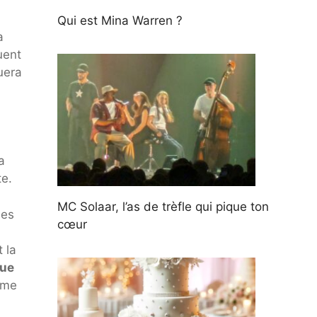
Qui est Mina Warren ?
a
uent
uera
a
te.
MC Solaar, l’as de trèfle qui pique ton
des
cœur
 la
rue
mme