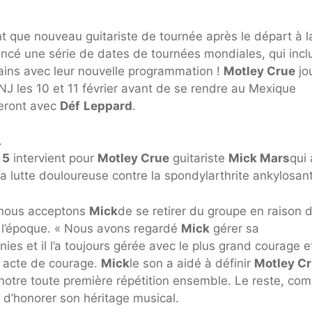
nt que nouveau guitariste de tournée après le départ à l
ncé une série de dates de tournées mondiales, qui incl
ains avec leur nouvelle programmation !
Motley Crue
jo
 NJ les 10 et 11 février avant de se rendre au Mexique
seront avec
Déf
Leppard
.
.
 5
intervient pour
Motley Crue
guitariste
Mick Mars
qui 
a lutte douloureuse contre la spondylarthrite ankylosan
, nous acceptons
Mick
de se retirer du groupe en raison 
l’époque. « Nous avons regardé
Mick
gérer sa
s et il l’a toujours gérée avec le plus grand courage et
me acte de courage.
Mick
le son a aidé à définir
Motley C
e notre toute première répétition ensemble. Le reste, co
s d’honorer son héritage musical.