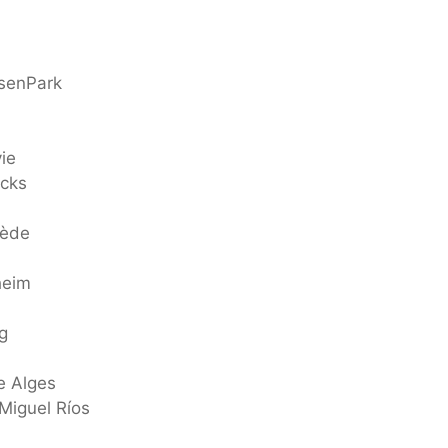
senPark
ie
ocks
uède
heim
g
e Alges
Miguel Ríos