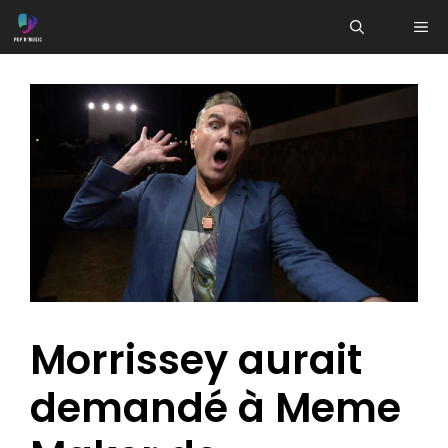
Aller
ME
au
contenu
Morrissey aurait
demandé à Meme