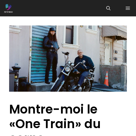
Aller
ME
au
contenu
Montre-moi le
«One Train» du