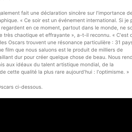
galement fait une déclaration sincère sur l'importance d
phique. « Ce soir est un événement international. Si je
us regardent en ce moment, partout dans le monde, ne s
très chaotique et effrayante », a-t-il reconnu. « C'est
s Oscars trouvent une résonance particulière : 31 pay
e film que nous saluons est le produit de milliers de
vaillant dur pour créer quelque chose de beau. Nous ren
 aux idéaux du talent artistique mondial, de la
de cette qualité la plus rare aujourd'hui : l'optimisme. »
scars ci-dessous.