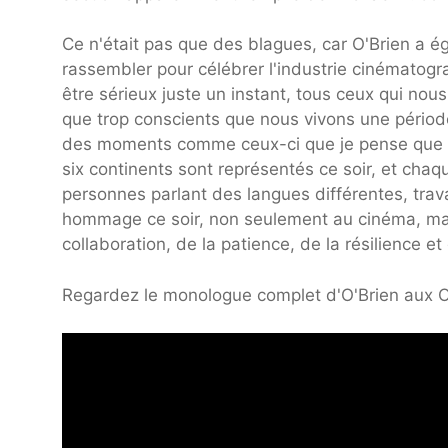
Ce n'était pas que des blagues, car O'Brien a é
rassembler pour célébrer l'industrie cinématogra
être sérieux juste un instant, tous ceux qui no
que trop conscients que nous vivons une période 
des moments comme ceux-ci que je pense que le
six continents sont représentés ce soir, et chaqu
personnes parlant des langues différentes, tra
hommage ce soir, non seulement au cinéma, mais
collaboration, de la patience, de la résilience et 
Regardez le monologue complet d'O'Brien aux O