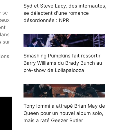
Syd et Steve Lacy, des internautes,
e se
se délectent d'une romance
 peux
désordonnée : NPR
ont
 dans
s sur
Smashing Pumpkins fait ressortir
dons
Barry Williams du Brady Bunch au
pré-show de Lollapalooza
Tony Iommi a attrapé Brian May de
Queen pour un nouvel album solo,
mais a raté Geezer Butler