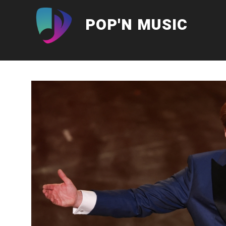
Aller
au
POP'N MUSIC
contenu