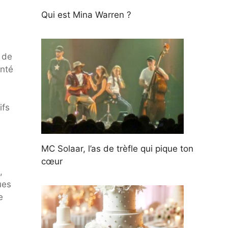
Qui est Mina Warren ?
 de
anté
ifs
MC Solaar, l’as de trèfle qui pique ton
cœur
,
ues
e