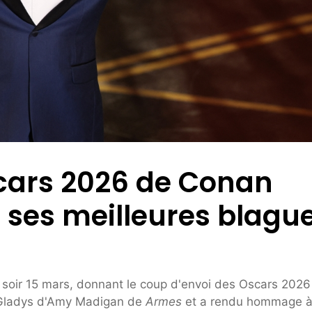
cars 2026 de Conan
z ses meilleures blagu
soir 15 mars, donnant le coup d'envoi des Oscars 2026
e Gladys d'Amy Madigan de
Armes
et a rendu hommage 