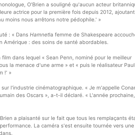
onologue, O'Brien a souligné qu'aucun acteur britanni
leure actrice pour la première fois depuis 2012, ajoutant
 au moins nous arrêtons notre pédophile.' »
outé : « Dans
Hamnet
la femme de Shakespeare accouch
n Amérique : des soins de santé abordables.
film dans lequel « Sean Penn, nominé pour le meilleur
ous la menace d'une arme » et « puis le réalisateur Paul
 !' »
A sur l'industrie cinématographique. « Je m'appelle Cona
humain des Oscars », a-t-il déclaré. « L'année prochaine
Brien a plaisanté sur le fait que tous les remplaçants ét
performance. La caméra s'est ensuite tournée vers une
dans.