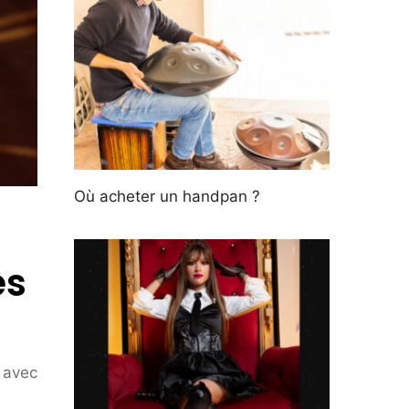
Où acheter un handpan ?
es
 avec
à