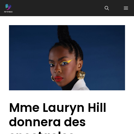
Aller
ME
au
contenu
Mme Lauryn Hill
donnera des