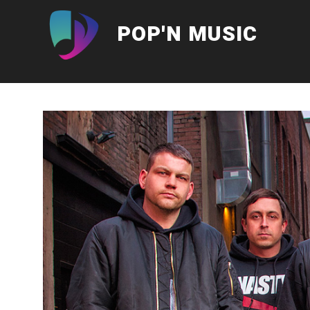
Aller
au
POP'N MUSIC
contenu