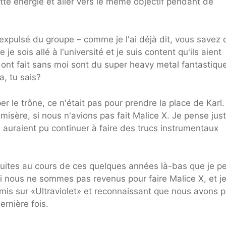
te énergie et aller vers le même objectif pendant de
 expulsé du groupe – comme je l'ai déjà dit, vous savez 
 je sois allé à l'université et je suis content qu'ils aient
 ont fait sans moi sont du super heavy metal fantastique
a, tu sais?
r le trône, ce n'était pas pour prendre la place de Karl.
 misère, si nous n'avions pas fait Malice X. Je pense jus
es auraient pu continuer à faire des trucs instrumentaux
duites au cours de ces quelques années là-bas que je p
i nous ne sommes pas revenus pour faire Malice X, et je
 mis sur «Ultraviolet» et reconnaissant que nous avons p
ernière fois.