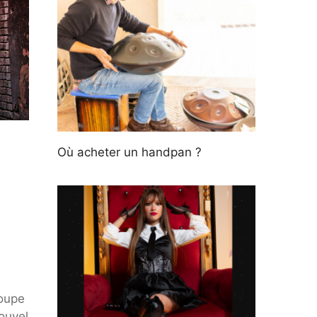
Où acheter un handpan ?
roupe
ouvel