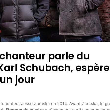
 chanteur parle du
arl Schubach, espère
un jour
r fondateur Jesse Zaraska en 2014. Avant Zaraska, le g
14.
Signaux de misère
a récemment sorti son premier n