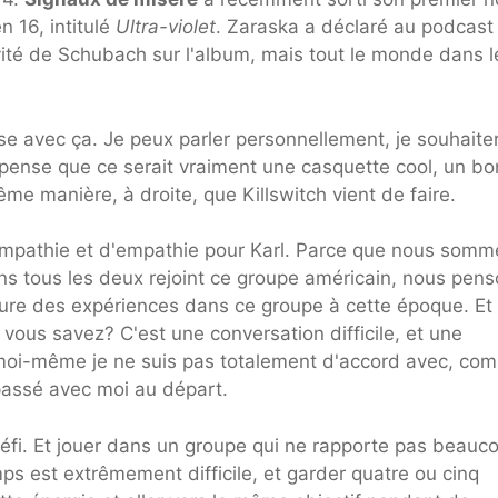
 16, intitulé
Ultra-violet
. Zaraska a déclaré au podcast
nvité de Schubach sur l'album, mais tout le monde dans l
e avec ça. Je peux parler personnellement, je souhaite
pense que ce serait vraiment une casquette cool, un bo
même manière, à droite, que Killswitch vient de faire.
ympathie et d'empathie pour Karl. Parce que nous somm
s tous les deux rejoint ce groupe américain, nous pen
eure des expériences dans ce groupe à cette époque. Et 
vous savez? C'est une conversation difficile, et une
e moi-même je ne suis pas totalement d'accord avec, co
passé avec moi au départ.
défi. Et jouer dans un groupe qui ne rapporte pas beauc
s est extrêmement difficile, et garder quatre ou cinq