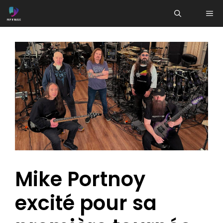
Aller
ME
au
contenu
Mike Portnoy
excité pour sa