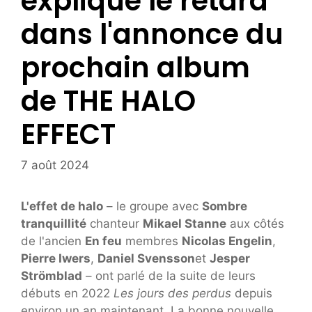
explique le retard
dans l'annonce du
prochain album
de THE HALO
EFFECT
7 août 2024
L'effet de halo
– le groupe avec
Sombre
tranquillité
chanteur
Mikael Stanne
aux côtés
de l'ancien
En feu
membres
Nicolas Engelin
,
Pierre Iwers
,
Daniel Svensson
et
Jesper
Strömblad
– ont parlé de la suite de leurs
débuts en 2022
Les jours des perdus
depuis
environ un an maintenant. La bonne nouvelle