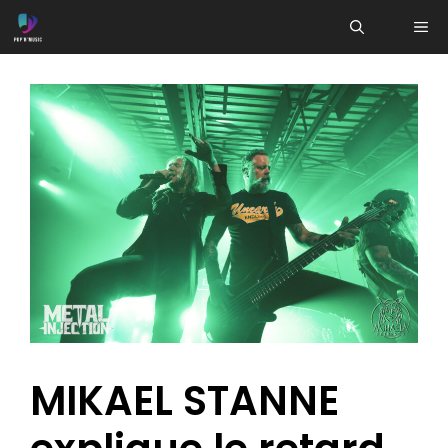
Aller
ME
au
contenu
MIKAEL STANNE