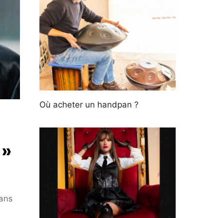
Où acheter un handpan ?
 »
dans