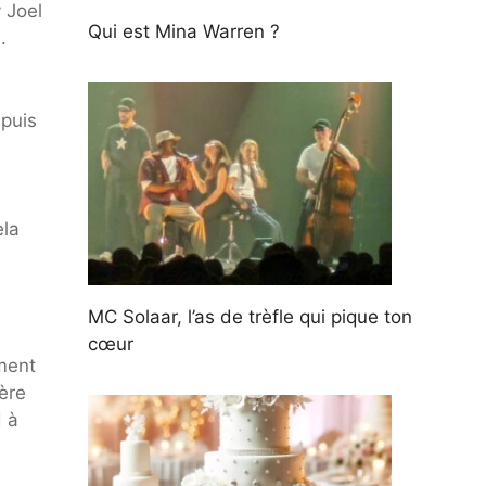
 Joel
Qui est Mina Warren ?
.
epuis
ela
MC Solaar, l’as de trèfle qui pique ton
cœur
ement
ière
d à