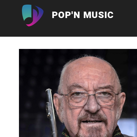
Aller
au
POP'N MUSIC
contenu