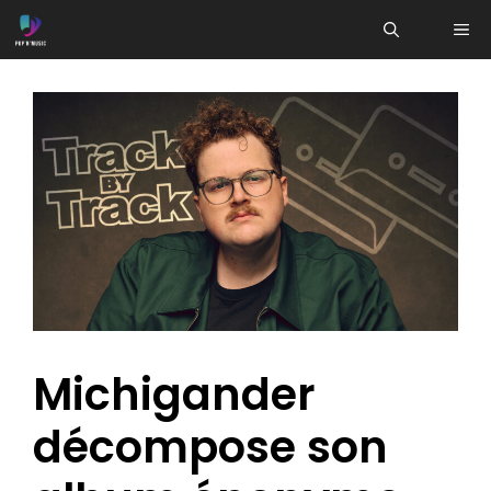
Aller
ME
au
contenu
Michigander
décompose son