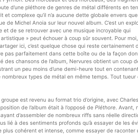
ute d’une pléthore de genres de métal différents en te
écrit et complexe qu’il n’a aucune dette globale envers qu
que de Michel Anoia sur leur nouvel album. C’est un explo
se et de se retrouver avec une musique incroyable qui
 « artistique » peut échouer à coup sûr souvent. Pour moi
rtager ici, c’est quelque chose qui reste certainement 
re pas parfaitement dans cette boîte ou de la façon dont
ité des chansons de l’album, Nervures obtient un coup d
strant un peu moins d’une demi-heure tout en contenan
de nombreux types de métal en même temps. Tout tueur 
groupe est revenu au format trio d’origine, avec Charle
mposition de l’album était à l’opposé de
Pléthore
. Avant, 
sayant d’assembler de nombreux riffs sans réelle directi
lus lié à des sentiments profonds qu’à essayer de les évi
e plus cohérent et intense, comme essayer de raconter