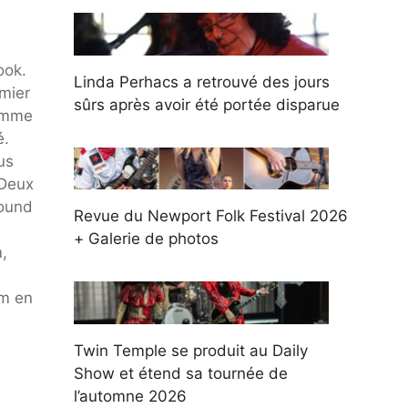
ook.
Linda Perhacs a retrouvé des jours
emier
sûrs après avoir été portée disparue
comme
é.
us
 Deux
sound
Revue du Newport Folk Festival 2026
+ Galerie de photos
,
um en
Twin Temple se produit au Daily
Show et étend sa tournée de
l’automne 2026