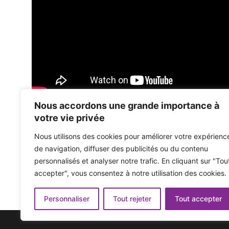
Nous accordons une grande importance à
votre vie privée
Envie de plus de métal ? Abonnez-vou
Nous utilisons des cookies pour améliorer votre expérienc
Entrez votre e-mail ci-dessous pour obtenir une 
de navigation, diffuser des publicités ou du contenu
personnalisés et analyser notre trafic. En cliquant sur "Tou
accepter", vous consentez à notre utilisation des cookies.
Se souvenir de son plus grand rôle au cinéma
#UnmuteUs proteste contre l’assouplissement des restri
Personnaliser
Tout rejeter
Tout accepter