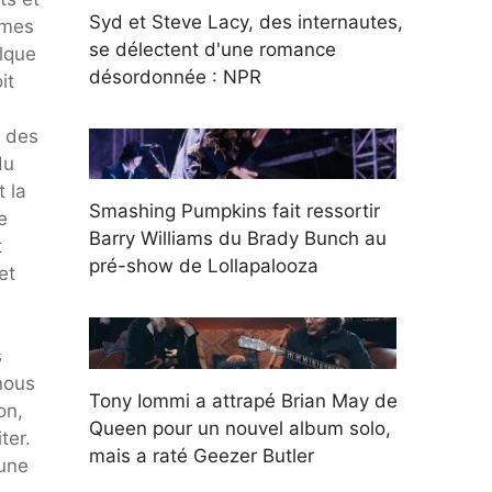
Syd et Steve Lacy, des internautes,
rmes
se délectent d'une romance
elque
désordonnée : NPR
it
, des
du
 la
Smashing Pumpkins fait ressortir
e
Barry Williams du Brady Bunch au
t
pré-show de Lollapalooza
et
s
nous
Tony Iommi a attrapé Brian May de
on,
Queen pour un nouvel album solo,
ter.
mais a raté Geezer Butler
 une