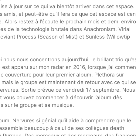
se à jour sur ce qui va bientôt arriver dans cet espace.
 amis, et peut-être qu’il fera ce que cet espace est ce
e. Alors restez à l’écoute le prochain mois et demi envir
es de la technologie brutale dans Anachronism, Virial
 Deviant Process (Season of Mist) et Sunless (Willowtip
 nous nous concentrons aujourd’hui, le brillant trio qu’e
 est apparu sur mon radar en 2016, lorsque j’ai comme
de couverture pour leur premier album, Plethora sur
 mais le groupe est maintenant de retour avec ce qui s
Nervures. Sortie prévue ce vendredi 17 septembre. Nous
et vous pouvez commencer à découvrir l’album dès
us sur le groupe et sa musique.
bum, Nervures si génial qu’il aide à comprendre que le
essemble beaucoup à celui de ses collègues death
x Pyrrhon. Des morceaux et des morceaux, des fragmen