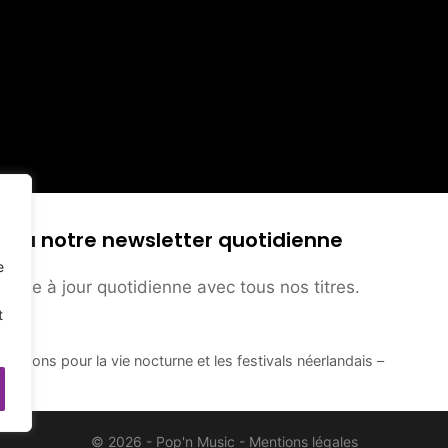
s à notre newsletter quotidienne
e
mise à jour quotidienne avec tous nos titres.
t
ctions pour la vie nocturne et les festivals néerlandais –
© 2026 - Pop'n Music -
Mentions légales