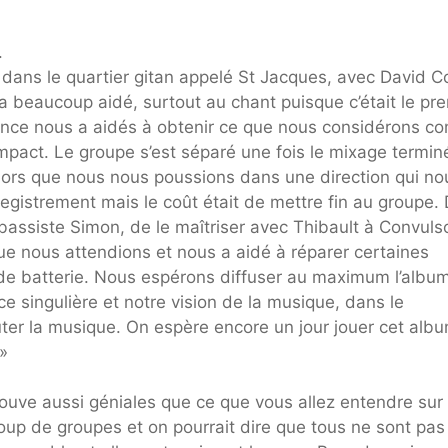
.
 dans le quartier gitan appelé St Jacques, avec David C
a beaucoup aidé, surtout au chant puisque c’était le pr
patience nous a aidés à obtenir ce que nous considérons 
mpact. Le groupe s’est séparé une fois le mixage termin
lors que nous nous poussions dans une direction qui no
nregistrement mais le coût était de mettre fin au groupe.
 bassiste Simon, de le maîtriser avec Thibault à Convul
que nous attendions et nous a aidé à réparer certaines
s de batterie. Nous espérons diffuser au maximum l’album
e singulière et notre vision de la musique, dans le
er la musique. On espère encore un jour jouer cet alb
 »
trouve aussi géniales que ce que vous allez entendre sur
oup de groupes et on pourrait dire que tous ne sont pas