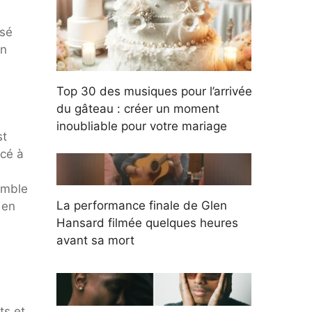
nsé
on
Top 30 des musiques pour l’arrivée
du gâteau : créer un moment
inoubliable pour votre mariage
st
ncé à
emble
La performance finale de Glen
 en
Hansard filmée quelques heures
avant sa mort
ts et