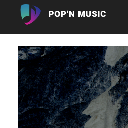
Aller
au
POP'N MUSIC
contenu