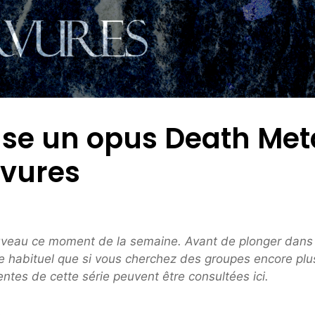
use un opus Death Met
rvures
ouveau ce moment de la semaine. Avant de plonger dans 
re habituel que si vous cherchez des groupes encore plu
ntes de cette série peuvent être consultées ici.
.