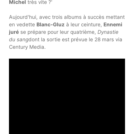
Michel
très vite ?'
Aujourd'hui, avec trois albums à succès mettant
en vedette
Blanc-Gluz
à leur ceinture,
Ennemi
juré
se prépare pour leur quatrième,
Dynastie
du sang
dont la sortie est prévue le 28 mars via
Century Media.