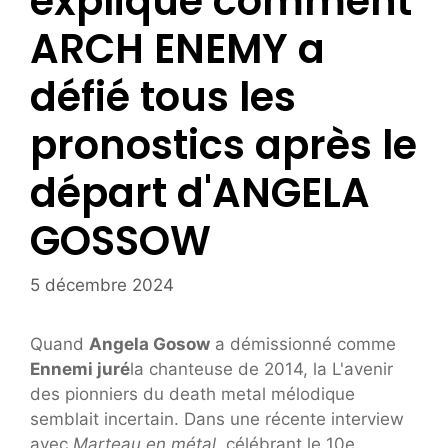
explique comment
ARCH ENEMY a
défié tous les
pronostics après le
départ d'ANGELA
GOSSOW
5 décembre 2024
Quand
Angela Gosow
a démissionné comme
Ennemi juré
la chanteuse de 2014, la
L'avenir
des pionniers du death metal mélodique
semblait incertain. Dans une récente interview
avec
Marteau en métal,
célébrant le 10e