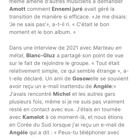
même amené d'autres musiciens à demander
Amott
comment
Ennemi juré
avait géré la
transition de manière si efficace. «Je me disais:
'Je ne sais pas'», a-t-il ri. « C'était le bon
moment et le bon album. »
Dans une interview de 2021 avec
Marteau en
métal
,
Blanc-Gluz
a partagé son point de vue
sur le fait de rejoindre le groupe. « Tout était
relativement simple, ce qui semble étrange », a-
t-elle déclaré. Un ami de
Gosow
elle se souvient
avoir reçu un e-mail inattendu de
Angèle
:«
J'avais rencontré
Michel
et les autres gars
plusieurs fois, même si je ne suis pas vraiment
resté en contact avec eux. J'étais en tournée
avec
Kamelot
à ce moment-là, et nous étions
en Corée du Sud lorsque j'ai reçu un e-mail de
Angèle
qui a dit : « Peux-tu téléphoner avec