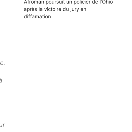
Afroman poursuit un policier de l'Ohio
après la victoire du jury en
diffamation
e.
à
ur