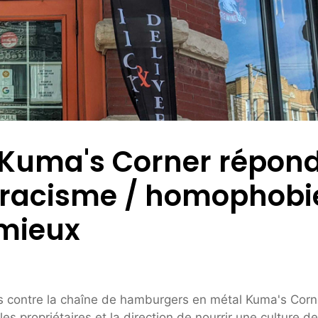
t Kuma's Corner répon
e racisme / homophobi
 mieux
ns contre la chaîne de hamburgers en métal Kuma's Corn
 propriétaires et la direction de nourrir une culture de