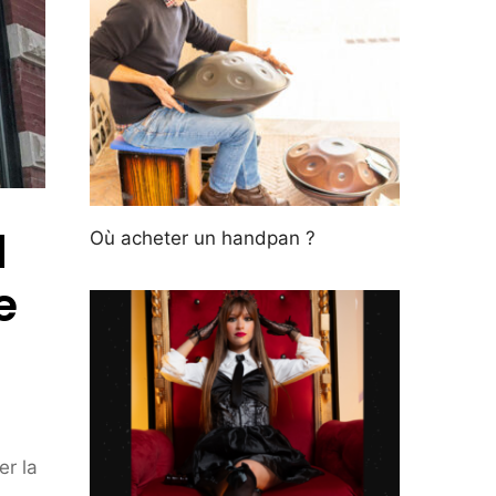
d
Où acheter un handpan ?
e
er la