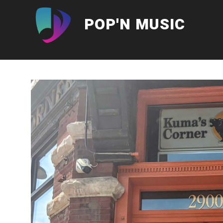
Aller
au
POP'N MUSIC
contenu