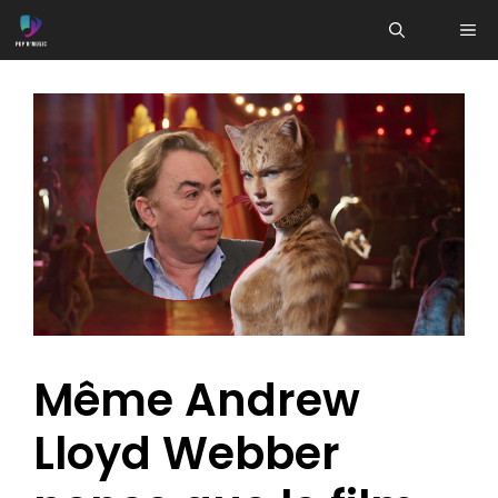
Aller
ME
au
contenu
Même Andrew
Lloyd Webber