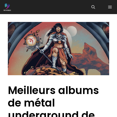
Aller
ME
au
contenu
Meilleurs albums
de métal
underground de