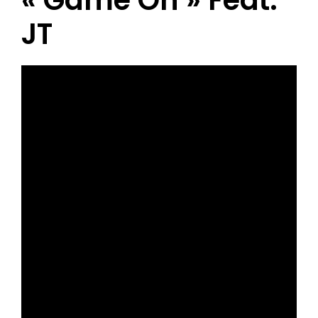
« Game On » Feat.
JT