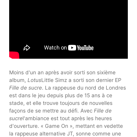
Moins d'un an après avoir sorti son sixième
album,
Lotus
Little Simz a sorti son dernier EP
Fille de sucre
. La rappeuse du nord de Londres
est dans le jeu depuis plus de 15 ans à ce
stade, et elle trouve toujours de nouvelles
façons de se mettre au défi. Avec
Fille de
sucre
l'ambiance est tout après les heures
d'ouverture. « Game On », mettant en vedette
la rappeuse alternative JT, sonne comme une