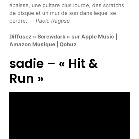
épaisse, une guitare plus lourde, des scratchs
de disque et un mur de son dans lequel se
perdre.
—
Paolo Raguse
Diffusez « Screwdark » sur Apple Music |
Amazon Musique | Qobuz
sadie – « Hit &
Run »