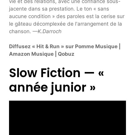
vie et des relations, avec une confiance sous-
jacente dans sa prestation. Le ton « sans
aucune condition » des paroles est la cerise sur
le gâteau décomplexée de l'arrangement de la
chanson.
—K.Darroch
Diffusez « Hit & Run » sur
Pomme Musique
|
Amazon Musique
|
Qobuz
Slow Fiction — «
année junior »