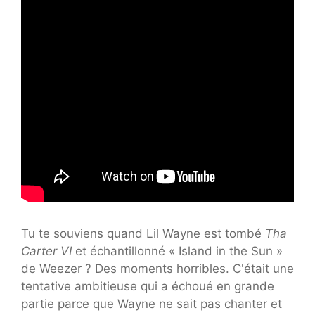
Tu te souviens quand Lil Wayne est tombé
Tha
Carter VI
et échantillonné « Island in the Sun »
de Weezer ? Des moments horribles. C'était une
tentative ambitieuse qui a échoué en grande
partie parce que Wayne ne sait pas chanter et