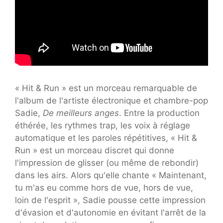
« Hit & Run » est un morceau remarquable de
l'album de l'artiste électronique et chambre-pop
Sadie,
De meilleurs anges
. Entre la production
éthérée, les rythmes trap, les voix à réglage
automatique et les paroles répétitives, « Hit &
Run » est un morceau discret qui donne
l'impression de glisser (ou même de rebondir)
dans les airs. Alors qu'elle chante « Maintenant,
tu m'as eu comme hors de vue, hors de vue,
loin de l'esprit », Sadie pousse cette impression
d'évasion et d'autonomie en évitant l'arrêt de la