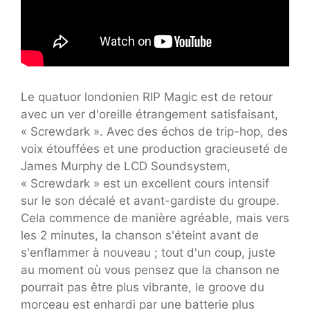
Le quatuor londonien RIP Magic est de retour
avec un ver d'oreille étrangement satisfaisant,
« Screwdark ». Avec des échos de trip-hop, des
voix étouffées et une production gracieuseté de
James Murphy de LCD Soundsystem,
« Screwdark » est un excellent cours intensif
sur le son décalé et avant-gardiste du groupe.
Cela commence de manière agréable, mais vers
les 2 minutes, la chanson s'éteint avant de
s'enflammer à nouveau ; tout d'un coup, juste
au moment où vous pensez que la chanson ne
pourrait pas être plus vibrante, le groove du
morceau est enhardi par une batterie plus