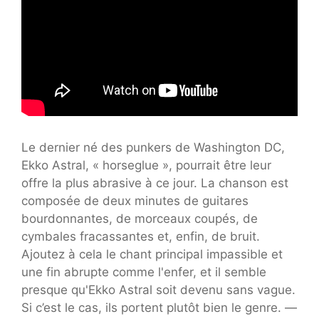
Le dernier né des punkers de Washington DC,
Ekko Astral, « horseglue », pourrait être leur
offre la plus abrasive à ce jour. La chanson est
composée de deux minutes de guitares
bourdonnantes, de morceaux coupés, de
cymbales fracassantes et, enfin, de bruit.
Ajoutez à cela le chant principal impassible et
une fin abrupte comme l'enfer, et il semble
presque qu'Ekko Astral soit devenu sans vague.
Si c’est le cas, ils portent plutôt bien le genre. —