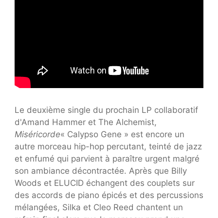
Le deuxième single du prochain LP collaboratif
d'Amand Hammer et The Alchemist,
Miséricorde
« Calypso Gene » est encore un
autre morceau hip-hop percutant, teinté de jazz
et enfumé qui parvient à paraître urgent malgré
son ambiance décontractée. Après que Billy
Woods et ELUCID échangent des couplets sur
des accords de piano épicés et des percussions
mélangées, Silka et Cleo Reed chantent un