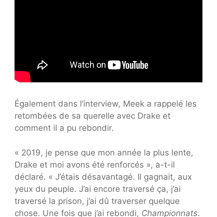
Également dans l’interview, Meek a rappelé les
retombées de sa querelle avec Drake et
comment il a pu rebondir.
« 2019, je pense que mon année la plus lente,
Drake et moi avons été renforcés », a-t-il
déclaré. « J’étais désavantagé. Il gagnait, aux
yeux du peuple. J’ai encore traversé ça, j’ai
traversé la prison, j’ai dû traverser quelque
chose. Une fois que j’ai rebondi,
Championnats
.