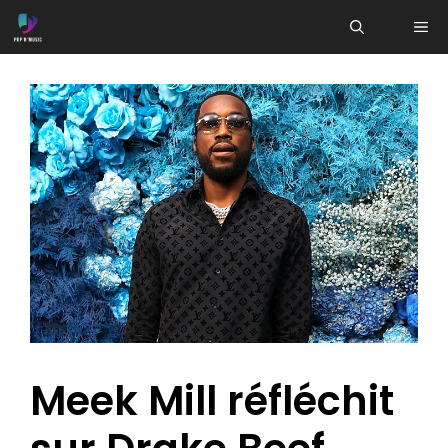
Aller
ME
au
contenu
Meek Mill réfléchit