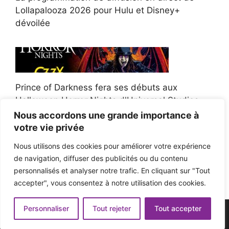
Lollapalooza 2026 pour Hulu et Disney+
dévoilée
Prince of Darkness fera ses débuts aux
Halloween Horror Nights d'Universal Studios
Nous accordons une grande importance à
votre vie privée
Nous utilisons des cookies pour améliorer votre expérience
de navigation, diffuser des publicités ou du contenu
Afroman poursuit un policier de l'Ohio après la
personnalisés et analyser notre trafic. En cliquant sur "Tout
victoire du jury en diffamation
accepter", vous consentez à notre utilisation des cookies.
Personnaliser
Tout rejeter
Tout accepter
© 2026 - Pop'n Music -
Mentions légales