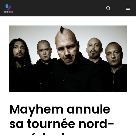
Aller
ME
au
contenu
Mayhem annule
sa tournée nord-