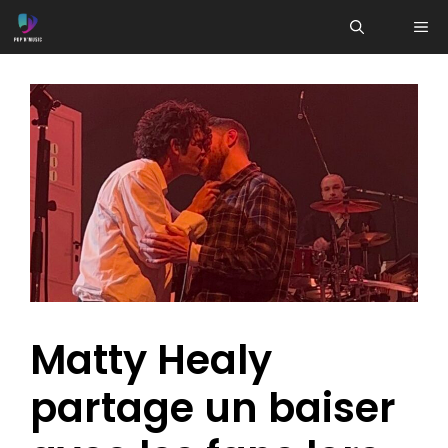
Aller
ME
au
contenu
Matty Healy
partage un baiser