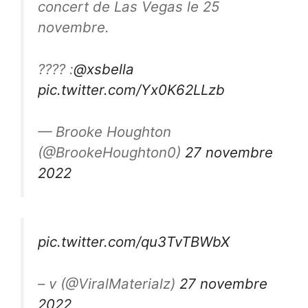
concert de Las Vegas le 25
novembre.
???? :
@xsbella
pic.twitter.com/Yx0K62LLzb
— Brooke Houghton
(@BrookeHoughton0)
27 novembre
2022
pic.twitter.com/qu3TvTBWbX
– v (@ViralMaterialz)
27 novembre
2022