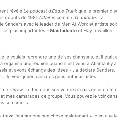
ment révélé
Le podcast d’Eddie Trunk
que le premier di
es débuts de 1981
Affaires comme d’habitude
. La
 de Sanders avec le leader de Men At Work et artiste sol
velles plus importantes –
Mastodonte
et Hay travaillent
.
ue je voulais reprendre une de ses chansons, et il était 
a organisé une réunion quand il est venu à Atlanta il y a
sis et avons échangé des idées « , a déclaré Sanders. 
rer. Je veux jouer avec des gens enthousiastes.
comme » wow. Le feu dans son ventre n’a pas encore été é
oi et mes camarades de groupe. Vous pouvez le voir dan
ans son âme. »
 travaillent sur quelque chose maintenant », bien que l