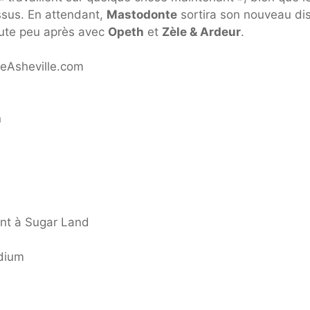
essus. En attendant,
Mastodonte
sortira son nouveau di
oute peu après avec
Opeth
et
Zèle & Ardeur
.
reAsheville.com
n
gent à Sugar Land
adium