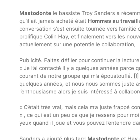
Mastodonte
le bassiste Troy Sanders a récem
qu’il ait jamais acheté était
Hommes au travail
l
conversation s’est ensuite tournée vers l’amitié
prolifique Colin Hay, et finalement vers les nou
actuellement sur une potentielle collaboration,
Publicité. Faites défiler pour continuer la lecture
« Je l’ai contacté il y a quelques années parce q
courant de notre groupe qui m’a époustouflé. [I] 
quelques années, et nous nous sommes juste as
l’enthousiasme alors je suis intéressé à collabo
« C’était très vrai, mais cela m’a juste frappé 
« , ce qui est un peu ce que je ressens pour m
yeux quand il joue et vous pouvez l’entendre d
Sanders a ajouté plus tard
Mastodonte
et Hay «