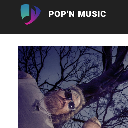
Aller
au
POP'N MUSIC
contenu