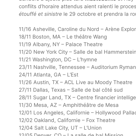
conflits d’horaire attendus aient ralenti le proc
étouffé et sinistre
le 29 octobre et prendra la r
11/16 Asheville, Caroline du Nord – Arène Explo
18/11 Boston, MA – Le théâtre Wang
11/19 Albany, NY – Palace Theatre
11/20 New York City – Salle de bal Hammerstei
11/21 Washington, DC – L’hymne
23/11 Nashville, Tennessee – Auditorium Ryman
24/11 Atlanta, GA – L’Est
11/26 Austin, TX – ACL Live au Moody Theatre
27/11 Dallas, Texas – Salle de bal côté sud
28/11 Sugar Land, TX – Centre financier intelli
11/30 Mesa, AZ – Amphithéâtre de Mesa
12/01 Los Angeles, Californie – Hollywood Pall
12/02 Oakland, Californie – Fox Theatre
12/04 Salt Lake City, UT – L’Union
12/05 Denver, CO – La salle de bal Mission