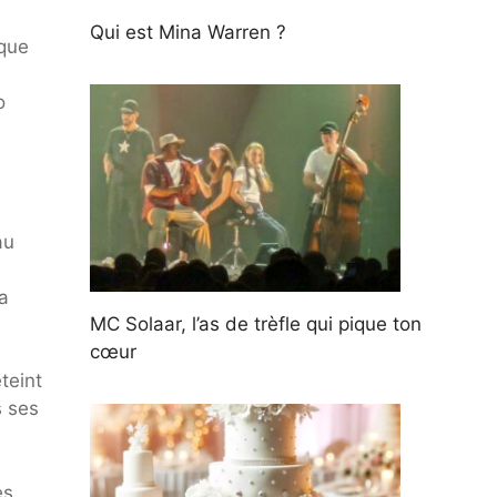
Qui est Mina Warren ?
sque
o
au
a
MC Solaar, l’as de trèfle qui pique ton
cœur
teint
s ses
es