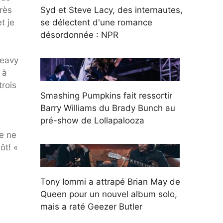
Syd et Steve Lacy, des internautes,
rès
se délectent d'une romance
t je
désordonnée : NPR
Heavy
 à
trois
Smashing Pumpkins fait ressortir
Barry Williams du Brady Bunch au
pré-show de Lollapalooza
e ne
tôt! «
Tony Iommi a attrapé Brian May de
Queen pour un nouvel album solo,
mais a raté Geezer Butler