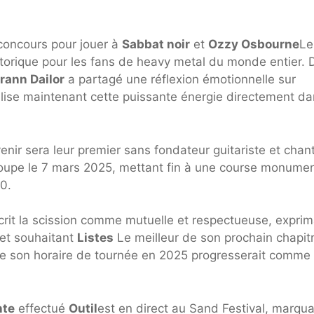
 concours pour jouer à
Sabbat noir
et
Ozzy Osbourne
Le
historique pour les fans de heavy metal du monde entier.
rann Dailor
a partagé une réflexion émotionnelle sur
alise maintenant cette puissante énergie directement da
enir sera leur premier sans fondateur guitariste et chan
groupe le 7 mars 2025, mettant fin à une course monume
0.
rit la scission comme mutuelle et respectueuse, exprim
 et souhaitant
Listes
Le meilleur de son prochain chapitr
ue son horaire de tournée en 2025 progresserait comme
nte
effectué
Outil
est en direct au Sand Festival, marqu