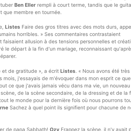
outuber
Ben Eller
rempli à court terme, tandis que le guita
ant que membre en tournée.
ue,
Listes
Faire des gros titres avec des mots durs, appe
ains horribles. » Ses commentaires contrastaient
 faisaient allusion à des tensions personnelles et créat
 le départ à la fin d'un mariage, reconnaissant qu'apr
éparer.
 et de gratitude », a écrit
Listes
. « Nous avons été très
 mois, j'essayais de m'évoquer dans mon esprit ce que
de tout ce que j'avais jamais vécu dans ma vie, un nouveau
 scène, de la scène secondaire, de la dressing et de la 
 tout le monde pour la dernière fois où nous pourrons to
rne
Sachez à quel point ils signifient pour chacune de 
fier de papa Sabbath!
Ozy
Frappez la scène, il n'y avait 