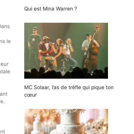
Qui est Mina Warren ?
 Dans
ns le
teur
ntale
MC Solaar, l’as de trèfle qui pique ton
ant
cœur
e.
ant