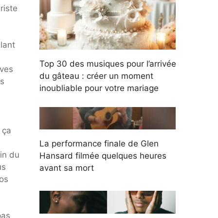
riste
lant
Top 30 des musiques pour l’arrivée
ives
du gâteau : créer un moment
ès
inoubliable pour votre mariage
 ça
La performance finale de Glen
fin du
Hansard filmée quelques heures
us
avant sa mort
nos
pas