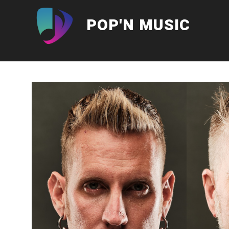
Aller
au
POP'N MUSIC
contenu