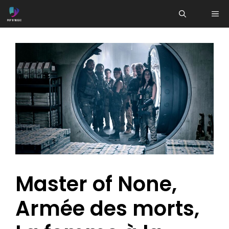
Aller
ME
au
contenu
Master of None,
Armée des morts,