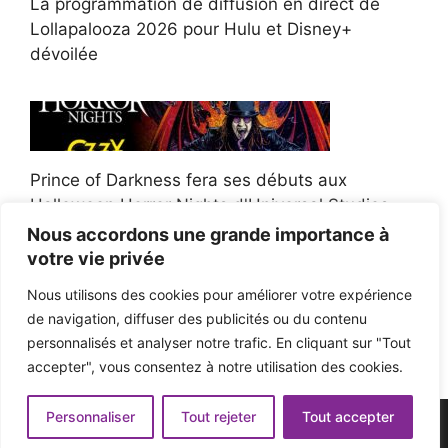
La programmation de diffusion en direct de
Lollapalooza 2026 pour Hulu et Disney+
dévoilée
Prince of Darkness fera ses débuts aux
Halloween Horror Nights d'Universal Studios
Nous accordons une grande importance à
votre vie privée
Nous utilisons des cookies pour améliorer votre expérience
de navigation, diffuser des publicités ou du contenu
Afroman poursuit un policier de l'Ohio après la
personnalisés et analyser notre trafic. En cliquant sur "Tout
victoire du jury en diffamation
accepter", vous consentez à notre utilisation des cookies.
Personnaliser
Tout rejeter
Tout accepter
© 2026 - Pop'n Music -
Mentions légales