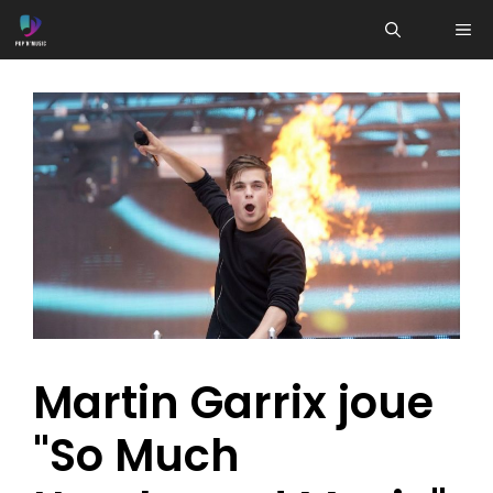
Aller
ME
au
contenu
Martin Garrix joue
"So Much