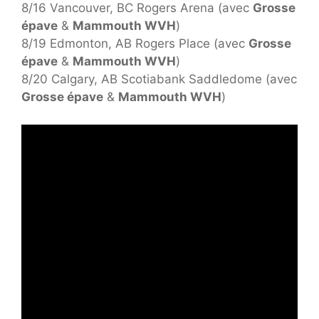
8/16 Vancouver, BC Rogers Arena (avec
Grosse
épave
&
Mammouth WVH
)
8/19 Edmonton, AB Rogers Place (avec
Grosse
épave
&
Mammouth WVH
)
8/20 Calgary, AB Scotiabank Saddledome (avec
Grosse épave
&
Mammouth WVH
)