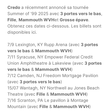
Credo
a récemment annoncé sa tournée
Summer of '99 2025 avec
3 portes vers le bas
,
Fille
,
Mammouth WVH
et
Grosse épave
.
Obtenez ces dates ci-dessous. Les billets sont
disponibles ici.
7/9 Lexington, KY Rupp Arena (avec
3 portes
vers le bas
&
Mammouth WVH
)
7/11 Syracuse, NY Empower Federal Credit
Union Amphitheatre à Lakeview (avec
3 portes
vers le bas
&
Mammouth WVH
)
7/12 Camden, NJ Freedom Mortgage Pavilion
(avec
3 portes vers le bas
)
15/07 Wantagh, NY Northwell au Jones Beach
Theatre (avec
Fille
&
Mammouth WVH
)
7/16 Scranton, PA Le pavillon à Montage
Mountain (avec
Fille
&
Mammouth WVH
)