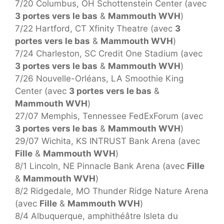
7/20 Columbus, OH Schottenstein Center (avec
3 portes vers le bas
&
Mammouth WVH
)
7/22 Hartford, CT Xfinity Theatre (avec
3
portes vers le bas
&
Mammouth WVH
)
7/24 Charleston, SC Credit One Stadium (avec
3 portes vers le bas
&
Mammouth WVH
)
7/26 Nouvelle-Orléans, LA Smoothie King
Center (avec
3 portes vers le bas
&
Mammouth WVH
)
27/07 Memphis, Tennessee FedExForum (avec
3 portes vers le bas
&
Mammouth WVH
)
29/07 Wichita, KS INTRUST Bank Arena (avec
Fille
&
Mammouth WVH
)
8/1 Lincoln, NE Pinnacle Bank Arena (avec
Fille
&
Mammouth WVH
)
8/2 Ridgedale, MO Thunder Ridge Nature Arena
(avec
Fille
&
Mammouth WVH
)
8/4 Albuquerque, amphithéâtre Isleta du