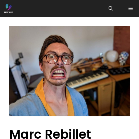
Aller
ME
au
contenu
Marc Rebillet