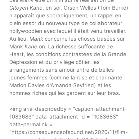
pas
Mank
être un film sur la réalisation de
Citoyen Kane
, en soi. Orson Welles (Tom Burke)
n'apparaît que sporadiquement, un rappel en
plein essor du nouveau type de collaborateur
hollywoodien avec lequel il était venu travailler.
Au lieu,
Mank
concerne les choses basées sur
Mank
Kane
on: La richesse suffocante de
Heart, les conditions contrastées de la Grande
Dépression et du privilège côtier, les
arrangements sans amour entre de belles
jeunes femmes (comme la ruse et charmante
Marion Davies d'Amanda Seyfried) et les
hommes riches qui les gardent sur leur bras.
<img aria-describedby = "caption-attachment-
1083683" data-attachment-id = "1083683"
data-permalink =
"https://consequenceofsound.net/2020/11/film-