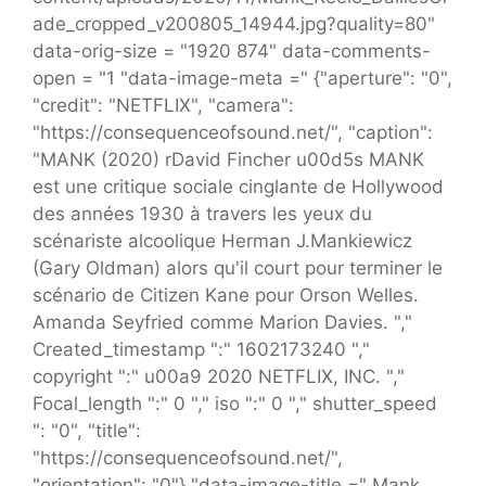
ade_cropped_v200805_14944.jpg?quality=80"
data-orig-size = "1920 874" data-comments-
open = "1 "data-image-meta =" {"aperture": "0",
"credit": "NETFLIX", "camera":
"https://consequenceofsound.net/", "caption":
"MANK (2020) rDavid Fincher u00d5s MANK
est une critique sociale cinglante de Hollywood
des années 1930 à travers les yeux du
scénariste alcoolique Herman J.Mankiewicz
(Gary Oldman) alors qu'il court pour terminer le
scénario de Citizen Kane pour Orson Welles.
Amanda Seyfried comme Marion Davies. ","
Created_timestamp ":" 1602173240 ","
copyright ":" u00a9 2020 NETFLIX, INC. ","
Focal_length ":" 0 "," iso ":" 0 "," shutter_speed
": "0", "title":
"https://consequenceofsound.net/",
"orientation": "0"} "data-image-title =" Mank