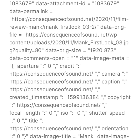
1083679" data-attachment-id = "1083679"
data-permalink =
"https://consequenceofsound.net/2020/11/film-
review-mank/mank_firstlook_03-2/" data-orig-
file = "https://consequenceofsound.net/wp-
content/uploads/2020/11/Mank_FirstLook_03.jp
g?quality=80" data-orig-size = "1920 873"
data-comments-open = "1" data-image-meta =
"{" aperture ":" 0 "," credit ":"
https://consequenceofsound.net/ "," camera ":"
https://consequenceofsound.net/ "," caption ":"
https://consequenceofsound.net/ ","
created_timestamp ":" 1599136384 "," copyright
":" https://consequenceofsound.net/ ","
focal_length ":" 0 "," iso ":" 0 "," shutter_speed
":" 0 "," title ":"
https://consequenceofsound.net/ "," orientation
":" 0 "}" data-image-title = "Mank" data-image-