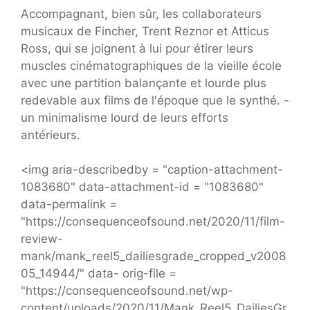
Accompagnant, bien sûr, les collaborateurs
musicaux de Fincher, Trent Reznor et Atticus
Ross, qui se joignent à lui pour étirer leurs
muscles cinématographiques de la vieille école
avec une partition balançante et lourde plus
redevable aux films de l'époque que le synthé. -
un minimalisme lourd de leurs efforts
antérieurs.
<img aria-describedby = "caption-attachment-
1083680" data-attachment-id = "1083680"
data-permalink =
"https://consequenceofsound.net/2020/11/film-
review-
mank/mank_reel5_dailiesgrade_cropped_v2008
05_14944/" data- orig-file =
"https://consequenceofsound.net/wp-
content/uploads/2020/11/Mank_Reel5_DailiesGr