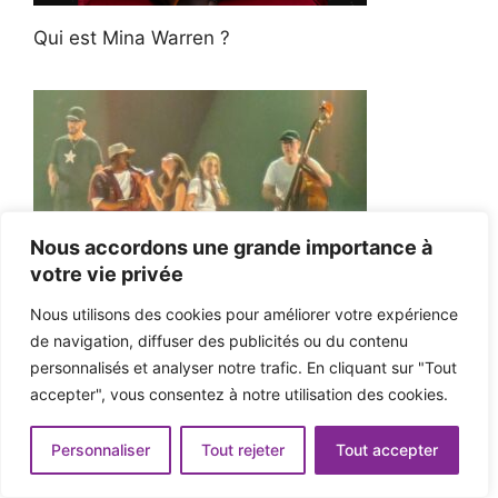
Qui est Mina Warren ?
Nous accordons une grande importance à
votre vie privée
Nous utilisons des cookies pour améliorer votre expérience
de navigation, diffuser des publicités ou du contenu
MC Solaar, l’as de trèfle qui pique ton cœur
personnalisés et analyser notre trafic. En cliquant sur "Tout
accepter", vous consentez à notre utilisation des cookies.
Personnaliser
Tout rejeter
Tout accepter