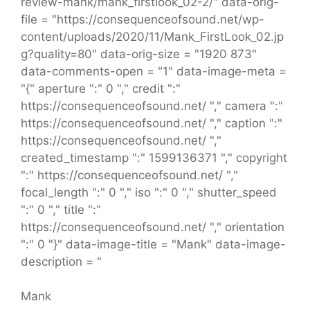
review-mank/mank_firstlook_02-2/" data-orig-
file = "https://consequenceofsound.net/wp-
content/uploads/2020/11/Mank_FirstLook_02.jp
g?quality=80" data-orig-size = "1920 873"
data-comments-open = "1" data-image-meta =
"{" aperture ":" 0 "," credit ":"
https://consequenceofsound.net/ "," camera ":"
https://consequenceofsound.net/ "," caption ":"
https://consequenceofsound.net/ ","
created_timestamp ":" 1599136371 "," copyright
":" https://consequenceofsound.net/ ","
focal_length ":" 0 "," iso ":" 0 "," shutter_speed
":" 0 "," title ":"
https://consequenceofsound.net/ "," orientation
":" 0 "}" data-image-title = "Mank" data-image-
description = "
Mank