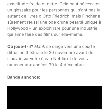
exactitude froide et nette. Cela peut nécessiter
un glossaire pour les personnes qui n'ont pas lu
autant de livres d'Otto Friedrich, mais Fincher a
sûrement réussi une ode d'une beauté unique à
Hollywood – un exploit rare pour une industrie
qui aime faire des films sur elle-même.
Où joue-t-il?
Mank
se dirige vers une courte
diffusion théâtrale le 20 novembre avant de
s'ouvrir sur votre écran Netflix et de vous
ramener aux années 30 le 4 décembre.
Bande annonce: