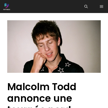
Aller
ME
au
contenu
Malcolm Todd
annonce une