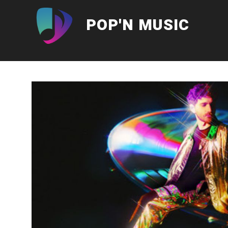
Aller
au
POP'N MUSIC
contenu