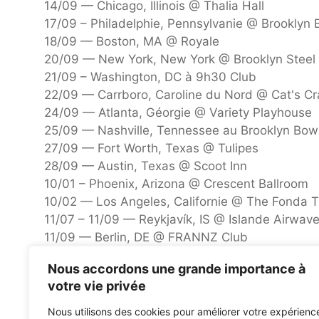
14/09 — Chicago, Illinois @ Thalia Hall
17/09 – Philadelphie, Pennsylvanie @ Brooklyn B
18/09 — Boston, MA @ Royale
20/09 — New York, New York @ Brooklyn Steel
21/09 – Washington, DC à 9h30 Club
22/09 — Carrboro, Caroline du Nord @ Cat's Cr
24/09 — Atlanta, Géorgie @ Variety Playhouse
25/09 — Nashville, Tennessee au Brooklyn Bow
27/09 — Fort Worth, Texas @ Tulipes
28/09 — Austin, Texas @ Scoot Inn
10/01 – Phoenix, Arizona @ Crescent Ballroom
10/02 — Los Angeles, Californie @ The Fonda 
11/07 – 11/09 — Reykjavík, IS @ Islande Airwav
11/09 — Berlin, DE @ FRANNZ Club
11/11 — Amsterdam, Pays-Bas @ Melkweg OZ
Nous accordons une grande importance à
11/12 — Paris, FR @ Café de la Danse
votre vie privée
13/11 — Londres, Royaume-Uni @ Heaven
15/11 — Manchester, Royaume-Uni @ YES Pink
Nous utilisons des cookies pour améliorer votre expérienc