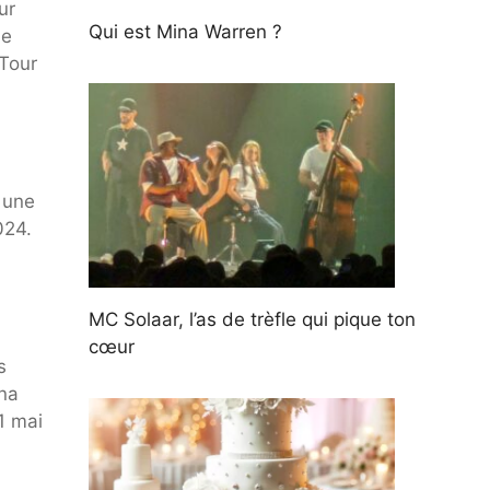
ur
Qui est Mina Warren ?
de
 Tour
 une
024.
MC Solaar, l’as de trèfle qui pique ton
cœur
s
ena
1 mai