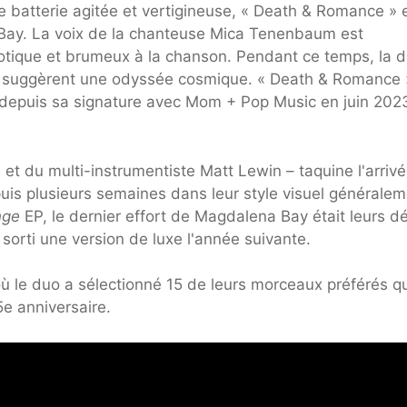
ne batterie agitée et vertigineuse, « Death & Romance » 
Bay. La voix de la chanteuse Mica Tenenbaum est
otique et brumeux à la chanson. Pendant ce temps, la 
l suggèrent une odyssée cosmique. « Death & Romance 
depuis sa signature avec Mom + Pop Music en juin 202
du multi-instrumentiste Matt Lewin – taquine l'arriv
uis plusieurs semaines dans leur style visuel générale
nge
EP, le dernier effort de Magdalena Bay était leurs d
 sorti une version de luxe l'année suivante.
ù le duo a sélectionné 15 de leurs morceaux préférés qu
5e anniversaire.