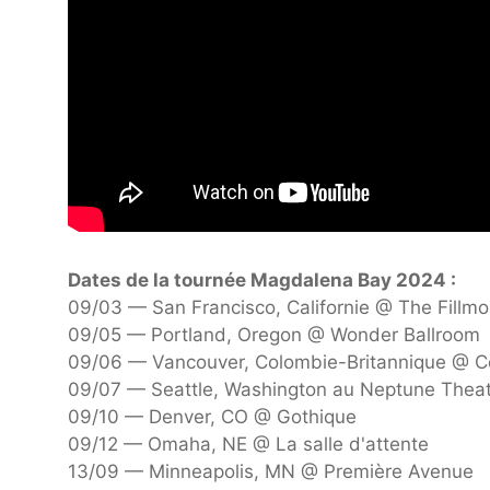
Dates de la tournée Magdalena Bay 2024 :
09/03 — San Francisco, Californie @ The Fillmo
09/05 — Portland, Oregon @ Wonder Ballroom
09/06 — Vancouver, Colombie-Britannique @ 
09/07 — Seattle, Washington au Neptune Thea
09/10 — Denver, CO @ Gothique
09/12 — Omaha, NE @ La salle d'attente
13/09 — Minneapolis, MN @ Première Avenue