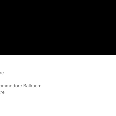
re
Commodore Ballroom
tre