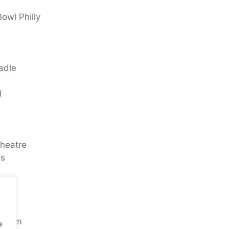
owl Philly
adle
l
Theatre
es
 Room
e