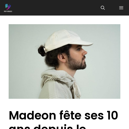
Aller
ME
au
contenu
Madeon fête ses 10